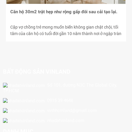
Căn hộ 30m2 trật hẹp như rộng gấp đôi sau cải tạo lại.
Cặp vợ chồng trẻ mong muốn biến không gian chật chội, tối
tăm của căn hộ có tuổi đời gần 10 năm thành nơi ở ngập tràn
ánh sáng và có cảm giác rộng rãi.
BẤT ĐỘNG SẢN VINLAND
Số 101, đường N3C The Global City,
TP.HCM
0915 39 4648
vinhhcmland@gmail.com
nhadatvinland.com
DANH MỤC