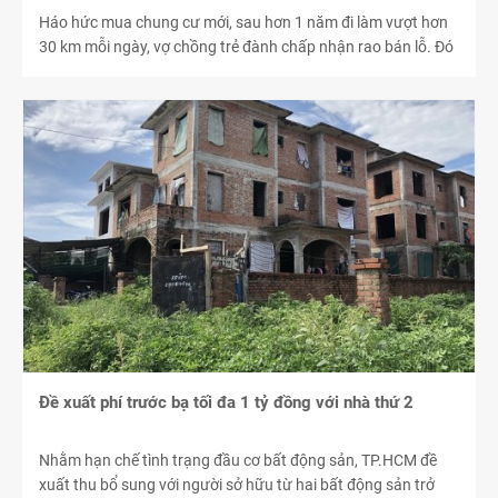
Háo hức mua chung cư mới, sau hơn 1 năm đi làm vượt hơn
30 km mỗi ngày, vợ chồng trẻ đành chấp nhận rao bán lỗ. Đó
là một trong rất nhiều lý do khiến nhiều cặp vợ chồng rao bán
nhà trong thời gian gần đây.
Đề xuất phí trước bạ tối đa 1 tỷ đồng với nhà thứ 2
Nhằm hạn chế tình trạng đầu cơ bất động sản, TP.HCM đề
xuất thu bổ sung với người sở hữu từ hai bất động sản trở