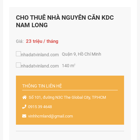
CHO THUÊ NHÀ NGUYÊN CĂN KDC
NAM LONG
23 triệu / tháng
Giá:
Quận 9, Hồ Chí Minh
140 m
2
THÔNG TIN LIÊN HỆ
Số 101, đường N3C The Global City, TP.HCM
0915 39 4648
vinhhcmland@gmail.com