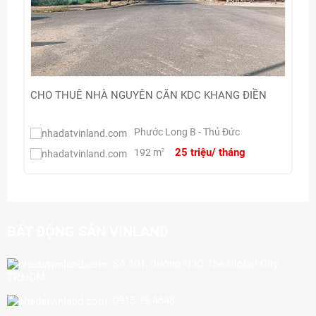
CHO THUÊ NHÀ NGUYÊN CĂN KDC KHANG ĐIỀN
Phước Long B - Thủ Đức
25 triệu/ tháng
192 m
2
BẤT ĐỘNG SẢN VINLAND
Số 101, đường N3C The Global City,
TP.HCM
0915 39 4648