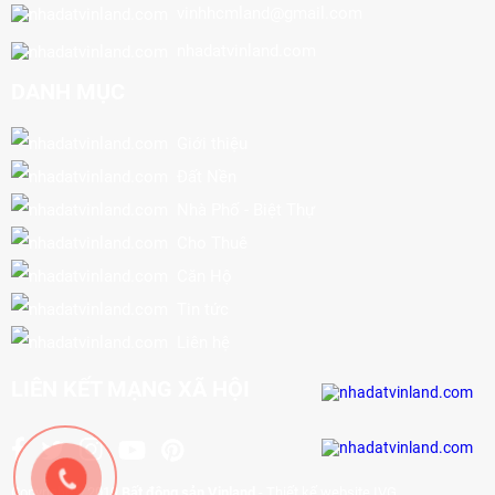
vinhhcmland@gmail.com
nhadatvinland.com
DANH MỤC
Giới thiệu
Đất Nền
Nhà Phố - Biệt Thự
Cho Thuê
Căn Hộ
Tin tức
Liên hệ
LIÊN KẾT MẠNG XÃ HỘI
Copyright © 2019
Bất động sản Vinland
-
Thiết kế website IVG