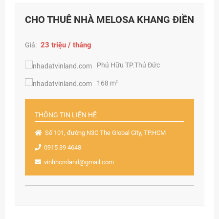
CHO THUÊ NHÀ MELOSA KHANG ĐIỀN
23 triệu / tháng
Giá:
Phú Hữu TP.Thủ Đức
168 m
2
THÔNG TIN LIÊN HỆ
Số 101, đường N3C The Global City, TP.HCM
0915 39 4648
vinhhcmland@gmail.com