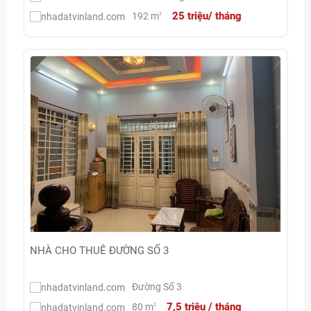
25 triệu/ tháng
192 m
2
NHÀ CHO THUÊ ĐƯỜNG SỐ 3
Đường Số 3
7,5 triệu / tháng
80 m
2