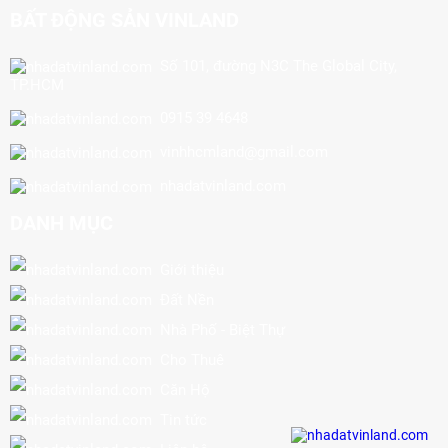
BẤT ĐỘNG SẢN VINLAND
Số 101, đường N3C The Global City,
TP.HCM
0915 39 4648
vinhhcmland@gmail.com
nhadatvinland.com
DANH MỤC
Giới thiệu
Đất Nền
Nhà Phố - Biệt Thự
Cho Thuê
Căn Hộ
Tin tức