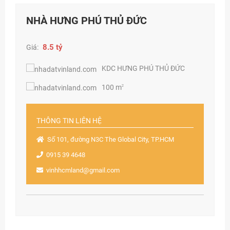
NHÀ HƯNG PHÚ THỦ ĐỨC
8.5 tỷ
Giá:
KDC HƯNG PHÚ THỦ ĐỨC
100 m
2
THÔNG TIN LIÊN HỆ
Số 101, đường N3C The Global City, TP.HCM
0915 39 4648
vinhhcmland@gmail.com