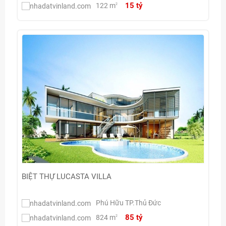
15 tỷ
122 m
2
BIỆT THỰ LUCASTA VILLA
Phú Hữu TP.Thủ Đức
85 tỷ
824 m
2