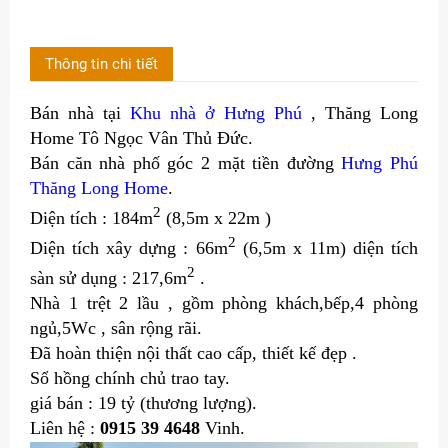
Thông tin chi tiết
Bán nhà tại
Khu nhà ở Hưng Phú
, Thăng Long
Home Tô Ngọc Vân Thủ Đức.
Bán căn nhà phố góc 2 mặt tiền đường
Hưng Phú
Thăng Long Home
.
2
Diện tích : 184m
(8,5m x 22m )
2
Diện tích xây dựng : 66m
(6,5m x 11m) diện tích
2
sàn sử dụng : 217,6m
.
Nhà 1 trệt 2 lầu , gồm phòng khách,bếp,4 phòng
ngủ,5Wc , sân rộng rãi.
Đã hoàn thiện nội thất cao cấp, thiết kế đẹp .
Sổ hồng chính chủ trao tay.
giá bán : 19 tỷ (thương lượng).
Liên hệ :
0915 39 4648
Vinh.