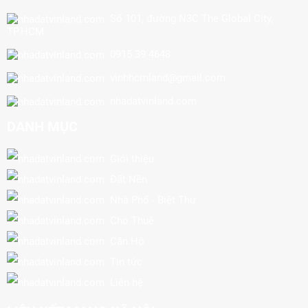
Số 101, đường N3C The Global City,
TP.HCM
0915 39 4648
vinhhcmland@gmail.com
nhadatvinland.com
DANH MỤC
Giới thiệu
Đất Nền
Nhà Phố - Biệt Thự
Cho Thuê
Căn Hộ
Tin tức
Liên hệ