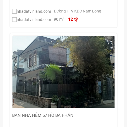
Đường 119 KDC Nam Long
12 tỷ
90 m
2
BÁN NHÀ HẺM 57 HỒ BÁ PHẤN